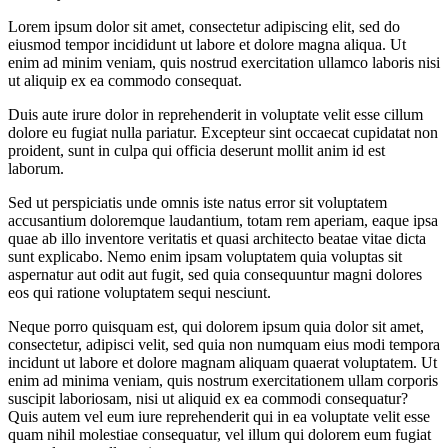
Lorem ipsum dolor sit amet, consectetur adipiscing elit, sed do
eiusmod tempor incididunt ut labore et dolore magna aliqua. Ut
enim ad minim veniam, quis nostrud exercitation ullamco laboris nisi
ut aliquip ex ea commodo consequat.
Duis aute irure dolor in reprehenderit in voluptate velit esse cillum
dolore eu fugiat nulla pariatur. Excepteur sint occaecat cupidatat non
proident, sunt in culpa qui officia deserunt mollit anim id est
laborum.
Sed ut perspiciatis unde omnis iste natus error sit voluptatem
accusantium doloremque laudantium, totam rem aperiam, eaque ipsa
quae ab illo inventore veritatis et quasi architecto beatae vitae dicta
sunt explicabo. Nemo enim ipsam voluptatem quia voluptas sit
aspernatur aut odit aut fugit, sed quia consequuntur magni dolores
eos qui ratione voluptatem sequi nesciunt.
Neque porro quisquam est, qui dolorem ipsum quia dolor sit amet,
consectetur, adipisci velit, sed quia non numquam eius modi tempora
incidunt ut labore et dolore magnam aliquam quaerat voluptatem. Ut
enim ad minima veniam, quis nostrum exercitationem ullam corporis
suscipit laboriosam, nisi ut aliquid ex ea commodi consequatur?
Quis autem vel eum iure reprehenderit qui in ea voluptate velit esse
quam nihil molestiae consequatur, vel illum qui dolorem eum fugiat