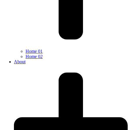
Home 01
Home 02
About