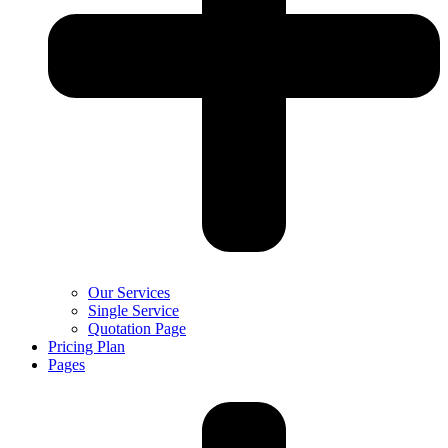
Our Services
Single Service
Quotation Page
Pricing Plan
Pages