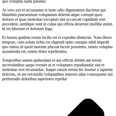
quo voluptas nulla pariatur.
At vero eos et accusamus et iusto odio dignissimos ducimus qui
blanditiis praesentium voluptatum deleniti atque corrupti quos
dolores et quas molestias excepturi sint occaecati cupiditate non
provident, similique sunt in culpa qui officia deserunt mollitia animi,
id est laborum et dolorum fuga.
Et harum quidem rerum facilis est et expedita distinctio. Nam libero
tempore, cum soluta nobis est eligendi optio cumque nihil impedit
quo minus id quod maxime placeat facere possimus, omnis voluptas
assumenda est, omnis dolor repellendus.
Temporibus autem quibusdam et aut officiis debitis aut rerum
necessitatibus saepe eveniet ut et voluptates repudiandae sint et
molestiae non recusandae. Itaque earum rerum hic tenetur a sapiente
delectus, ut aut reiciendis voluptatibus maiores alias consequatur aut
perferendis doloribus asperiores repellat