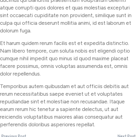
ducimus qui blanditiis praesentium voluptatum deleniti
atque corrupti quos dolores et quas molestias excepturi
sint occaecati cupiditate non provident, similique sunt in
culpa qui officia deserunt mollitia animi, id est laborum et
dolorum fuga.
Et harum quidem rerum facilis est et expedita distinctio.
Nam libero tempore, cum soluta nobis est eligendi optio
cumque nihil impedit quo minus id quod maxime placeat
facere possimus, omnis voluptas assumenda est, omnis
dolor repellendus.
Temporibus autem quibusdam et aut officiis debitis aut
rerum necessitatibus saepe eveniet ut et voluptates
repudiandae sint et molestiae non recusandae. Itaque
earum rerum hic tenetur a sapiente delectus, ut aut
reiciendis voluptatibus maiores alias consequatur aut
perferendis doloribus asperiores repellat.
Previous Post
Next Post